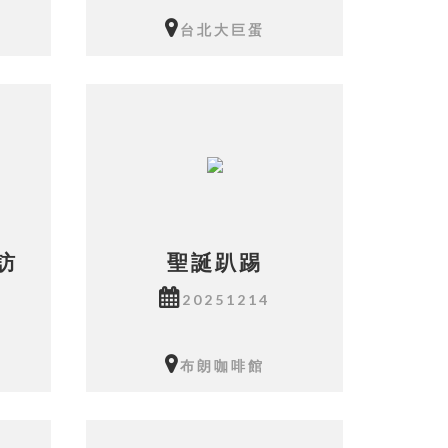
台北大巨蛋
相本共有14張照片
訪
聖誕趴踢
20251214
布朗咖啡館
相本共有19張照片