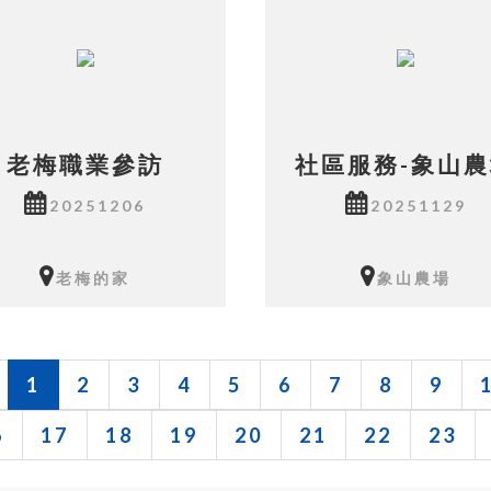
老梅職業參訪
社區服務-象山
20251206
20251129
老梅的家
象山農場
相本共有4張照片
相本共有10張照片
1
2
3
4
5
6
7
8
9
6
17
18
19
20
21
22
23