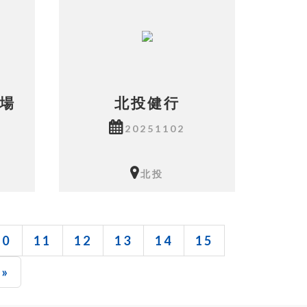
農場
北投健行
20251102
北投
相本共有8張照片
10
11
12
13
14
15
»