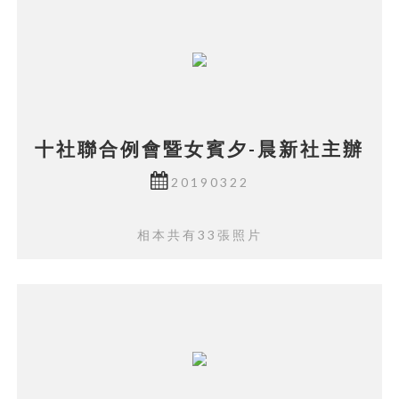
十社聯合例會暨女賓夕-晨新社主辦
20190322
相本共有33張照片