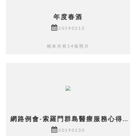
年度春酒
20190213
相本共有14張照片
網路例會-索羅門群島醫療服務心得-
林宜鴻醫師
20190130